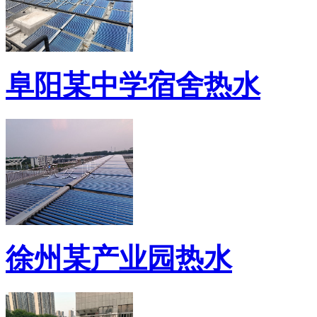
阜阳某中学宿舍热水
徐州某产业园热水