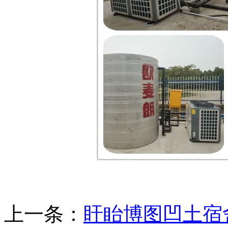
上一条：
盱眙博图凹土宿