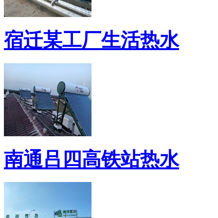
宿迁某工厂生活热水
南通吕四高铁站热水