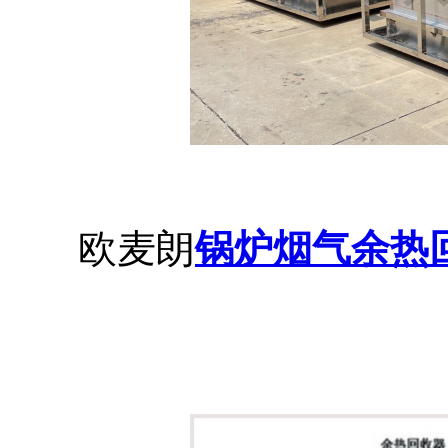
欧麦朗
锅炉烟气余热