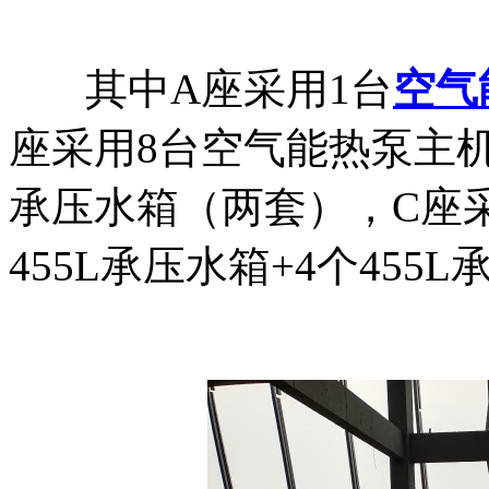
其中A座采用1台
空气
座
采用
8台空气能热泵主机+
承压
水箱（
两套
），C座
455L
承压
水箱
+4个455L