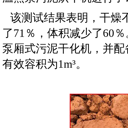
该测试结果表明，干燥
了
71
％，体积减少了
60
％
泵厢式污泥干化机，并配
有效容积为
1m³
。