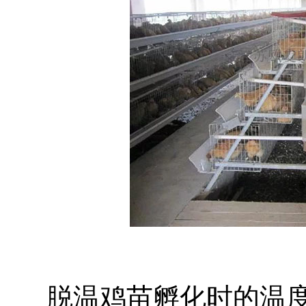
脱温鸡苗孵化时的温